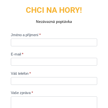
CHCI NA HORY!
Nezávazná poptávka
Kontaktní
Jméno a příjmení
If
*
formulář
you
are
human,
E-mail
*
leave
this
field
Váš telefon
*
blank.
Vaše zpráva
*